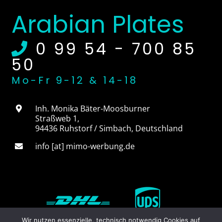
Arabian Plates
0 99 54 - 700 85
50
Mo-Fr 9-12 & 14-18
Inh. Monika Bäter-Moosburner
Straßweb 1
,
94436
Ruhstorf / Simbach
,
Deutschland
info [at] mimo-werbung.de
W
B
i
e
r
z
Wir nutzen essenzielle, technisch notwendig Cookies auf