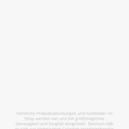
l
a
t
e
s
Sämtliche Produktabbildungen und Farbfelder im
Shop werden von uns mit größtmöglicher
Genauigkeit und Sorgfalt dargestellt. Dennoch läßt
es sich aus technischen Gründen (wiedergebendes