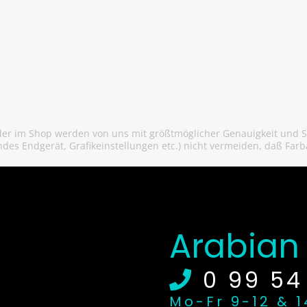
r im Shop werden von uns mit größtmöglicher Genauigkeit und Sor
des Endgerät, Grafikeinstellungen etc.) nicht vermeiden, daß F
Arabian 
0 99 54
Mo-Fr 9-12 & 1