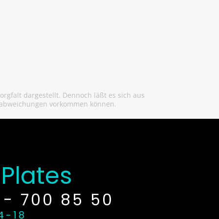
gfalt dargestellt. Dennoch läßt es sich aus
arbabweichungen vorkommen können.
Plates
 - 700 85 50
4-18