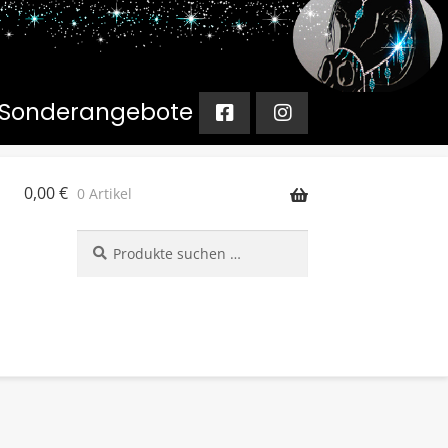
ür Sonderangebote
0,00
€
0 Artikel
Suchen
Suchen
nach: