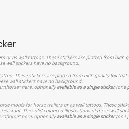
cker
ers or as wall tattoos. These stickers are plotted from high q
ese wall stickers have no background.
l tattoo. These stickers are plotted from high quality foil t
these wall stickers have no background.
ernhorse“ here, optionally
available as a single sticker
(one 
se motifs for horse trailers or as wall tattoos. These sticker
sistant. The solid coloured illustrations of these wall sti
ernhorse“ here, optionally
available as a single sticker
(one 