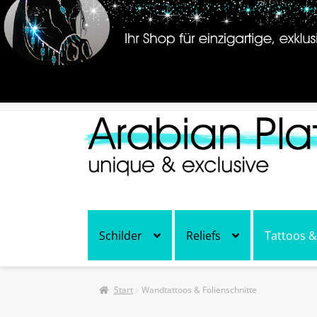
Zur
Zum
Navigation
Inhalt
springen
springen
Ihr Shop für einzigartige
Schilder
Reliefs
Tattoos &
Start
Wandtattoos & Folienschnitte