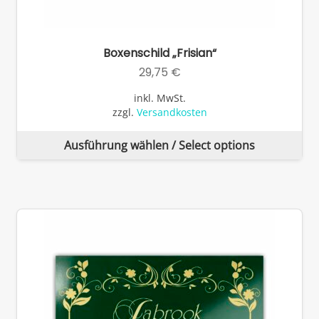
Boxenschild „Frisian“
29,75
€
inkl. MwSt.
zzgl.
Versandkosten
Di
Ausführung wählen / Select options
Pr
wei
me
Va
auf
Di
Op
kö
auf
de
Pro
ge