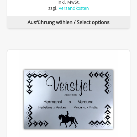
inkl. MwSt.
zzgl.
Versandkosten
Di
Ausführung wählen / Select options
Pr
wei
me
Va
auf
Di
Op
kö
auf
de
Pro
ge
we