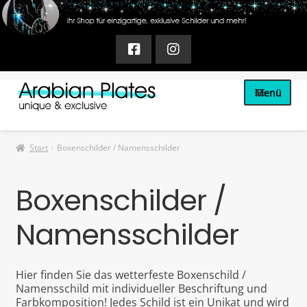
Zur
Zum
Menü
Navigation
Inhalt
springen
springen
A
Unter
Schilder
öffnen
r
Start
Boxenschilder / Namensschilder
Unter
Boxenschilder / Namensschilder
a
öffnen
Boxenschilder /
Gestütsschilder / Eingangsschilder
b
i
Namensschilder
Unter
Reliefs
öffnen
a
Tattoos & Folien
n
Hier finden Sie das wetterfeste Boxenschild /
Namensschild mit individueller Beschriftung und
Aufkleber
P
Farbkomposition! Jedes Schild ist ein Unikat und wird