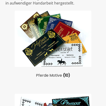
in aufwendiger Handarbeit hergestellt.
l
Anhänger
a
t
e
s
Pferde Motive
(10)