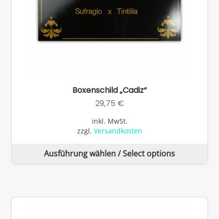
Boxenschild „Cadiz“
29,75
€
inkl. MwSt.
zzgl.
Versandkosten
Di
Ausführung wählen / Select options
Pr
wei
me
Va
auf
Di
Op