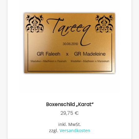
Op
kö
auf
de
Pro
ge
we
Boxenschild „Karat“
29,75
€
inkl. MwSt.
zzgl.
Versandkosten