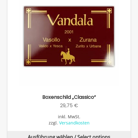
kö
auf
de
Pro
ge
we
Boxenschild „Classico“
29,75
€
inkl. MwSt.
zzgl.
Versandkosten
Di
Ausführung wählen / Select options