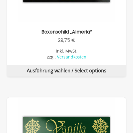
Boxenschild „Almeria“
29,75
€
inkl. MwSt.
zzgl.
Versandkosten
Di
Ausführung wählen / Select options
Pr
wei
me
Va
auf
Di
Op
kö
auf
de
Pro