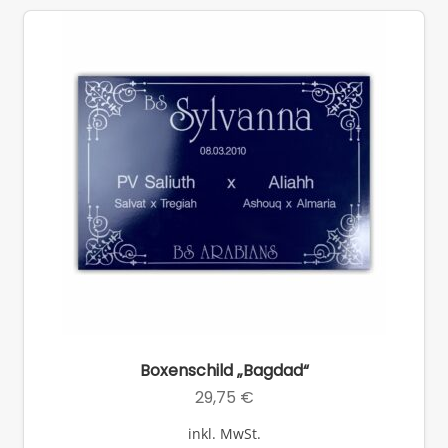
auf
Di
Op
kö
auf
de
Pro
ge
we
Boxenschild „Bagdad“
29,75
€
inkl. MwSt.