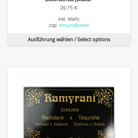
29,75
€
inkl. MwSt.
zzgl.
Versandkosten
Di
Ausführung wählen / Select options
Pr
wei
me
Va
auf
Di
Op
kö
auf
de
Pro
ge
we