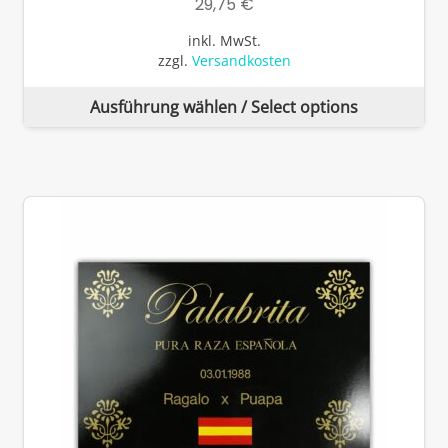
29,75
€
inkl. MwSt.
zzgl.
Versandkosten
Di
Ausführung wählen / Select options
Pr
wei
me
Va
auf
Di
Op
kö
auf
de
Pro
ge
we