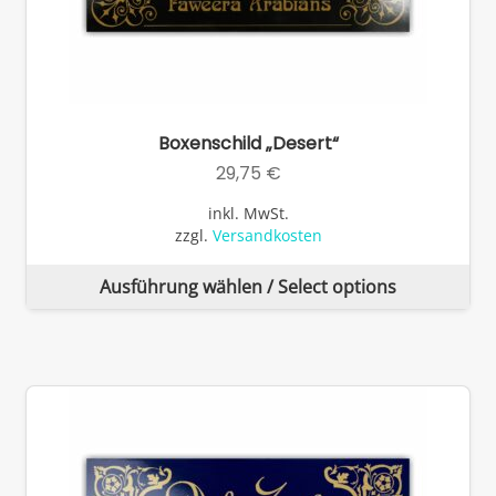
Boxenschild „Desert“
29,75
€
inkl. MwSt.
zzgl.
Versandkosten
Di
Ausführung wählen / Select options
Pr
wei
me
Va
auf
Di
Op
kö
auf