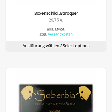
Boxenschild „Baroque“
29,75
€
inkl. MwSt.
zzgl.
Versandkosten
Di
Ausführung wählen / Select options
Pr
wei
me
Va
auf
Di
Op
kö
auf
de
Pro
ge
we