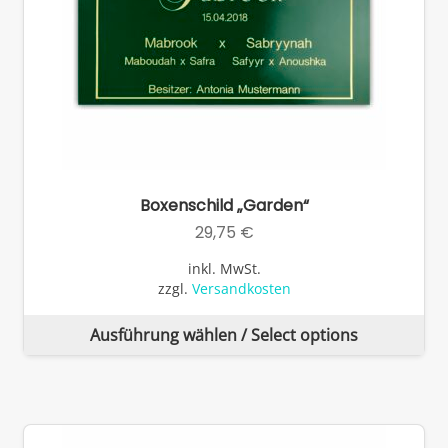
we
Boxenschild „Garden“
29,75
€
inkl. MwSt.
zzgl.
Versandkosten
Di
Ausführung wählen / Select options
Pr
wei
me
Va
auf
Di